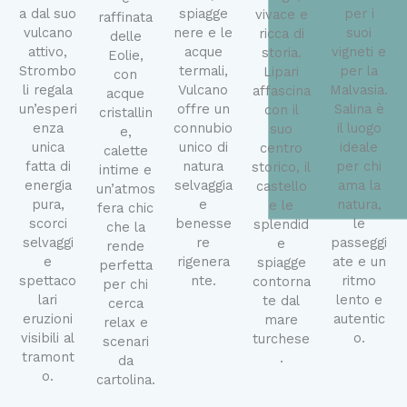
a dal suo
per i
spiagge
vivace e
raffinata
vulcano
suoi
nere e le
ricca di
delle
attivo,
vigneti e
acque
storia.
Eolie,
Strombo
per la
termali,
Lipari
con
li regala
Malvasia.
Vulcano
affascina
acque
un’esperi
Salina è
offre un
con il
cristallin
enza
il luogo
connubio
suo
e,
unica
ideale
unico di
centro
calette
fatta di
per chi
natura
storico, il
intime e
energia
ama la
selvaggia
castello
un’atmos
pura,
natura,
e
e le
fera chic
scorci
le
benesse
splendid
che la
selvaggi
passeggi
re
e
rende
e
ate e un
rigenera
spiagge
perfetta
spettaco
ritmo
nte.
contorna
per chi
lari
lento e
te dal
cerca
eruzioni
autentic
mare
relax e
visibili al
o.
turchese
scenari
tramont
.
da
o.
cartolina.