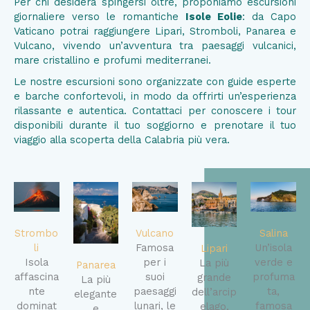
Per chi desidera spingersi oltre, proponiamo escursioni
giornaliere verso le romantiche
Isole Eolie
: da Capo
Vaticano potrai raggiungere Lipari, Stromboli, Panarea e
Vulcano, vivendo un’avventura tra paesaggi vulcanici,
mare cristallino e profumi mediterranei.
Le nostre escursioni sono organizzate con guide esperte
e barche confortevoli, in modo da offrirti un’esperienza
rilassante e autentica. Contattaci per conoscere i tour
disponibili durante il tuo soggiorno e prenotare il tuo
viaggio alla scoperta della Calabria più vera.
Strombo
Salina
Vulcano
Li
Un’isola
Famosa
Lipari
Isola
verde e
per i
La più
Panarea
affascina
profuma
suoi
grande
La più
nte
ta,
paesaggi
dell’arcip
elegante
dominat
famosa
lunari, le
elago,
e